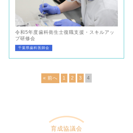
令和5年度歯科衛生士復職支援・スキルアッ
プ研修会
千葉県歯科医師会
« 前へ
1
2
3
4
育成協議会