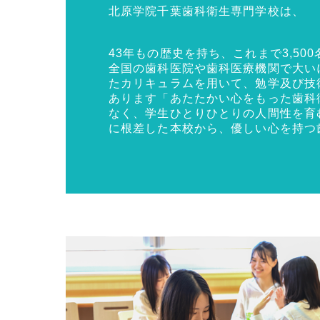
北原学院千葉歯科衛生専門学校は、
43年もの歴史を持ち、これまで3,5
全国の歯科医院や歯科医療機関で大い
たカリキュラムを用いて、勉学及び技
あります「あたたかい心をもった歯科
なく、学生ひとりひとりの人間性を育
に根差した本校から、優しい心を持つ