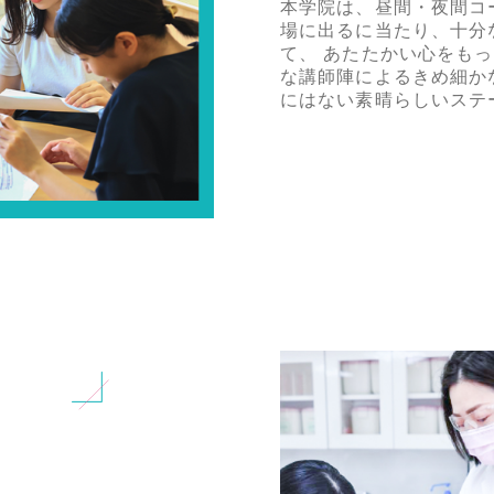
本学院は、昼間・夜間コ
場に出るに当たり、十分
て、 あたたかい心をも
な講師陣によるきめ細かな
にはない素晴らしいステ