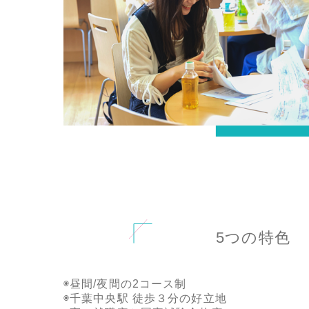
5つの特色
◉昼間/夜間の2コース制
◉千葉中央駅 徒歩３分の好立地