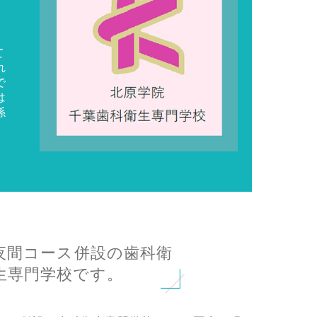
て
れ
で
は
係
夜間コース併設の歯科衛
生専門学校です。