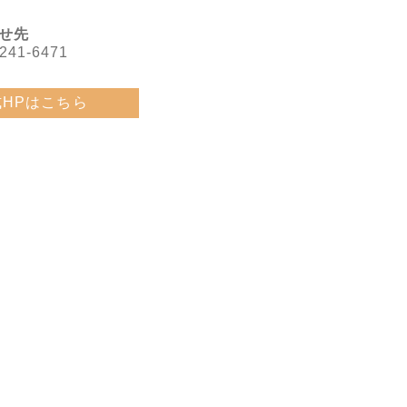
せ先
241-6471
式HPはこちら